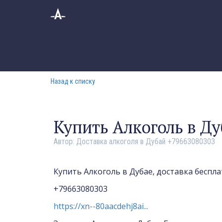
Назад к списку
Купить Алкоголь в Ду
Автор:
Доставка алкоголя в Дубай +79663080303
Купить Алкоголь в Дубае, доставка беспла
+79663080303
https://xn--80aacdehj8ai...