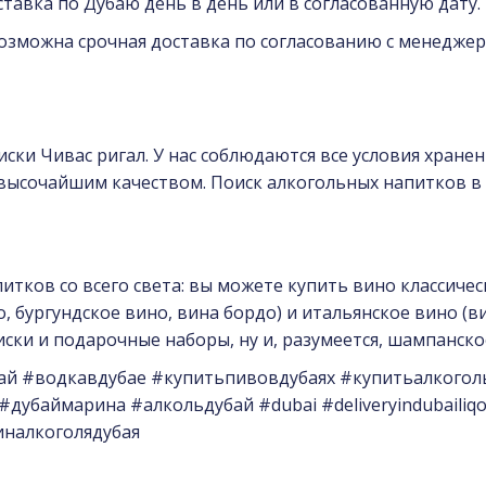
ставка по Дубаю день в день или в согласованную дату.
Возможна срочная доставка по согласованию с менеджер
ски Чивас ригал. У нас соблюдаются все условия хране
высочайшим качеством. Поиск алкогольных напитков в 
тков со всего света: вы можете купить вино классичес
 бургундское вино, вина бордо) и итальянское вино (ви
ски и подарочные наборы, ну и, разумеется, шампанско
ай #водкавдубае #купитьпивовдубаях #купитьалкогол
баймарина #алкольдубай #dubai #deliveryindubailiqor 
зиналкоголядубая