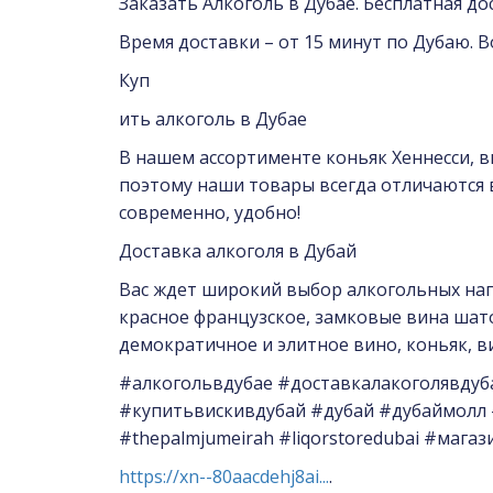
Заказать Алкоголь в Дубае. Бесплатная до
Время доставки – от 15 минут по Дубаю. 
Куп
ить алкоголь в Дубае
В нашем ассортименте коньяк Хеннесси, ви
поэтому наши товары всегда отличаются 
современно, удобно!
Доставка алкоголя в Дубай
Вас ждет широкий выбор алкогольных напи
красное французское, замковые вина шато,
демократичное и элитное вино, коньяк, ви
#алкогольвдубае #доставкалакоголявдуб
#купитьвискивдубай #дубай #дубаймолл #ду
#thepalmjumeirah #liqorstoredubai #мага
https://xn--80aacdehj8ai...
.