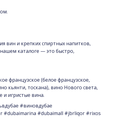
ом.
ния вин и крепких спиртных напитков,
нашем каталоге — это быстро,
кое французское (белое французское,
но кьянти, тоскана), вино Нового света,
е и игристые вина.
ьвдубае #виновдубае
#dubaimarina #dubaimall #jbrliqor #rixos