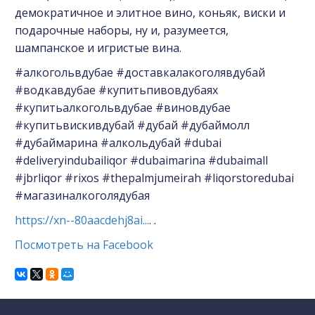
демократичное и элитное вино, коньяк, виски и
подарочные наборы, ну и, разумеется,
шампанское и игристые вина.
#алкогольвдубае #доставкалакоголявдубай
#водкавдубае #купитьпивовдубаях
#купитьалкогольвдубае #виновдубае
#купитьвискивдубай #дубай #дубаймолл
#дубаймарина #алкольдубай #dubai
#deliveryindubailiqor #dubaimarina #dubaimall
#jbrliqor #rixos #thepalmjumeirah #liqorstoredubai
#магазиналкоголядубая
https://xn--80aacdehj8ai...
. .
Посмотреть на Facebook