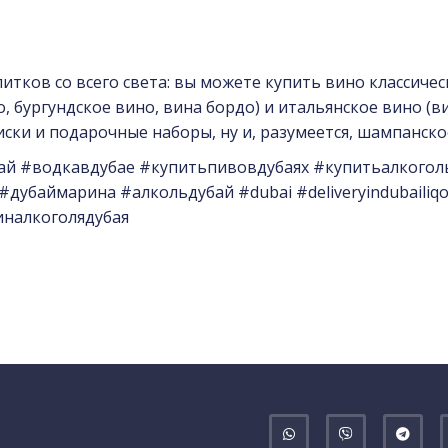
тков со всего света: вы можете купить вино классичес
 бургундское вино, вина бордо) и итальянское вино (ви
ски и подарочные наборы, ну и, разумеется, шампанско
ай #водкавдубае #купитьпивовдубаях #купитьалкогол
баймарина #алкольдубай #dubai #deliveryindubailiqor 
зиналкоголядубая