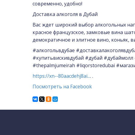
современно, удобно!
Доставка алкоголя в Дубай
Вас ждет широкий выбор алкогольных напи
красное французское, замковые вина шато,
демократичное и элитное вино, коньяк, ви
#алкогольвдубае #доставкалакоголявдуб
#купитьвискивдубай #дубай #дубаймолл #ду
#thepalmjumeirah #liqorstoredubai #мага
https://xn--80aacdehj8ai...
. .
Посмотреть на Facebook