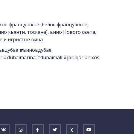
кое французское (белое французское,
но кьянти, тоскана), вино Нового света,
е и игристые вина.
ьвдубае #виновдубае
#dubaimarina #dubaimall #jbrliqor #rixos